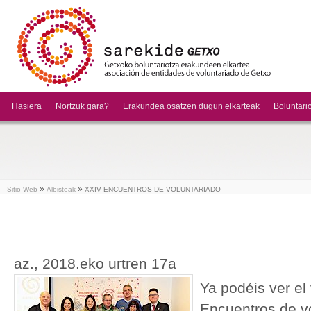
Hasiera
Nortzuk gara?
Erakundea osatzen dugun elkarteak
Boluntari
»
»
Sitio Web
Albisteak
XXIV ENCUENTROS DE VOLUNTARIADO
az., 2018.eko urtren 17a
Ya podéis ver el
Encuentros de vo