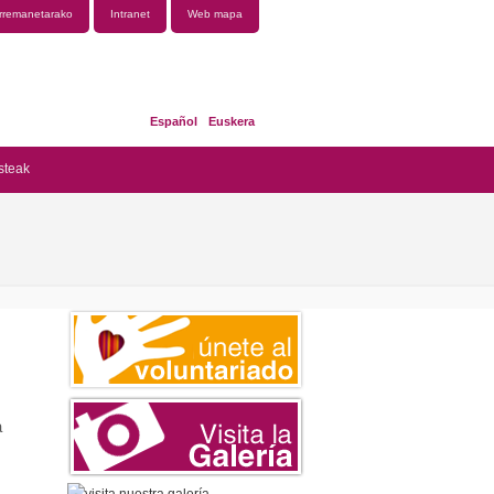
rremanetarako
Intranet
Web mapa
Español
Euskera
steak
a