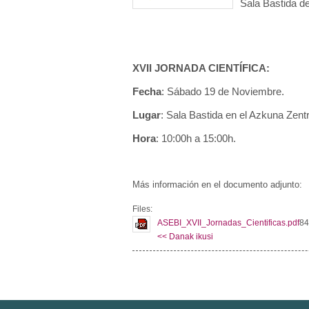
Sala Bastida d
XVII JORNADA CIENTÍFICA:
Fecha
: Sábado 19 de Noviembre.
Lugar
: Sala Bastida en el Azkuna Zentr
Hora
: 10:00h a 15:00h.
Más información en el documento adjunto:
Files:
ASEBI_XVII_Jornadas_Cientificas.pdf
84
<< Danak ikusi