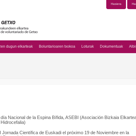
Hasiera
Ha
zen dugun elkarteak
Boluntarioaren txokoa
Loturak
Dokumentuak
Albi
día Nacional de la Espina Bífida, ASEBI (Asociación Bizkaia Elkarte
 Hidrocefalia)
I Jornada Científica de Euskadi el próximo 19 de Noviembre en la