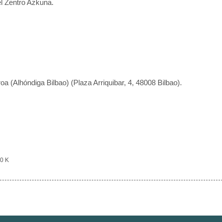
el Zentro Azkuna.
oa (Alhóndiga Bilbao) (Plaza Arriquibar, 4, 48008 Bilbao).
0 K