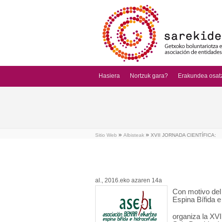
Hasiera
Nortzuk gara?
Erakundea osat
»
»
Sitio Web
Albisteak
XVII JORNADA CIENTÍFICA:
al., 2016.eko azaren 14a
Con motivo del 
Espina Bífida e
organiza la XVI