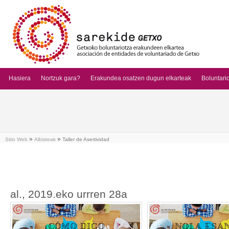
Hasiera
Nortzuk gara?
Erakundea osatzen dugun elkarteak
Boluntari
»
»
Sitio Web
Albisteak
Taller de Asertividad
al., 2019.eko urrren 28a